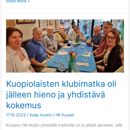
Read More »
Kuopiolaisten
klubimatka
oli
jälleen
hieno
ja
yhdistävä
kokemus
Kuopiolaisten klubimatka oli
jälleen hieno ja yhdistävä
kokemus
17.10.2023
/
Kaija Vuorio
/
IW Kuopio
Kuopion IW-klubin yhteisillä matkoilla on jo pitkät perineet, sillä