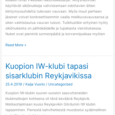
kullekin omat Pikkuiset-sikiönukkesarjat. Äitiysneuvolat
käyttävät sikiönukkeja vahvistamaan odottavien äitien
kiintymyssuhdetta tulevaan vauvaan. Myös muut perheen
jäsenet voivat konkreettisemmin vaalia mielikuvavauvaansa ja
siten valmistautua vauvan tuloon. Tutkitustikin erityinen hyöty
sikiönukeista on päihdeäideille ja tupakasta vieroituksessa.
Nuket ovat pienintä sormenpäätä ja korvannipukkaa myöten
Read More »
Kuopion IW-klubi tapasi
Kuopion
IW-
sisarklubin Reykjavikissa
klubi
tapasi
25.4.2019
/
Kaija Vuorio
/
Uncategorized
sisarklubin
Reykjavikissa
Kuopion IW-klubin suuren suosion saavuttaneiden
klubimatkojen kohteena oli tänä keväänä Reykjavik.
Matkaohjelmaan kuului Reykjavikin Gördumin IW klubin
tapaaminen. Pienestä kahvihetkestä muodostui sydämellinen