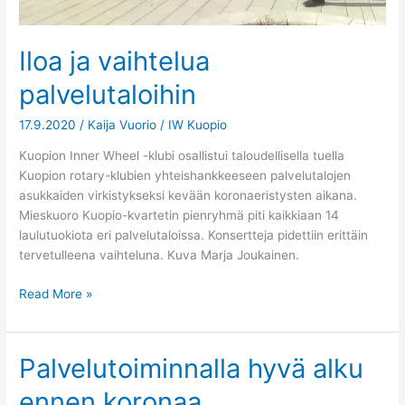
Iloa ja vaihtelua
palvelutaloihin
17.9.2020
/
Kaija Vuorio
/
IW Kuopio
Kuopion Inner Wheel -klubi osallistui taloudellisella tuella
Kuopion rotary-klubien yhteishankkeeseen palvelutalojen
asukkaiden virkistykseksi kevään koronaeristysten aikana.
Mieskuoro Kuopio-kvartetin pienryhmä piti kaikkiaan 14
laulutuokiota eri palvelutaloissa. Konsertteja pidettiin erittäin
tervetulleena vaihteluna. Kuva Marja Joukainen.
Read More »
Palvelutoiminnalla hyvä alku
Palvelutoiminnalla
hyvä
ennen koronaa
alku