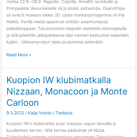
matka 22.9.–28.9. Napoliin, Caprille, Amalfin rannikolle ja
Pompeijista Vesuviukselle oli jo klubin seitsemäs. Osanottajia
oli avecit mukaan lukien 20. Upea matkanjohtajamme oli Pia
Helkiö. Perillä meitä opastivat erittäin asiantuntevat
paikallisoppaat. Tutustuminen Napoliin aloitettiin kiertoajelulla
ja sitä jatkettiin jalkapatikassa läpi vanhan keskustan kapeiden
kujien. Ukkosmyrskyn takia jouduimme pitämään
Read More »
Kuopion IW klubimatkalla
Kuopion
IW
Nizzaan, Monacoon ja Monte
klubimatkalla
Nizzaan,
Carloon
Monacoon
ja
9.5.2022
/
Kaija Vuorio
/
Tiedotus
Monte
Kuopion IW:n klubimatka avec toteutui vapun tienoilla jo
Carloon
kuudennen kerran, tällä kertaa pääkohde oli Nizza.
Tulopäivänä saimme erinomaisen oppaamme Timo Hakolan