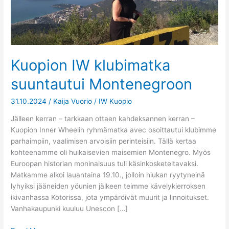
Montenegroon
Kuopion IW klubimatka
suuntautui Montenegroon
31.10.2024
/
Kaija Vuorio
/
IW Kuopio
Jälleen kerran – tarkkaan ottaen kahdeksannen kerran –
Kuopion Inner Wheelin ryhmämatka avec osoittautui klubimme
parhaimpiin, vaalimisen arvoisiin perinteisiin. Tällä kertaa
kohteenamme oli huikaisevien maisemien Montenegro. Myös
Euroopan historian moninaisuus tuli käsinkosketeltavaksi.
Matkamme alkoi lauantaina 19.10., jolloin hiukan ryytyneinä
lyhyiksi jääneiden yöunien jälkeen teimme kävelykierroksen
ikivanhassa Kotorissa, jota ympäröivät muurit ja linnoitukset.
Vanhakaupunki kuuluu Unescon […]