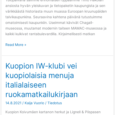
ansiosta hyvän yleiskuvan ja tietopaketin kaupungista ja sen
värikkäästä historiasta muun muassa Euroopan kruunupäiden
talvikaupunkina. Seuraavina kahtena päivänä tutustuimme
omatoimisesti kaupunkiin. Useimmat kävivät Chagall-
museossa, muutamat modernin taiteen MAMAC-museossa ja
kaikki kulkivat rantabulevardilla. Kirjaimellisesti matkan
Read More »
Kuopion IW-klubi vei
Kuopion
IW-
kuopiolaisia menuja
klubi
vei
italialaiseen
kuopiolaisia
menuja
ruokamatkailukirjaan
italialaiseen
14.8.2021
/
Kaija Vuorio
/
Tiedotus
ruokamatkailukirjaan
Kuopion Koivumäen kartanon herkut ja Lignell & Piispasen