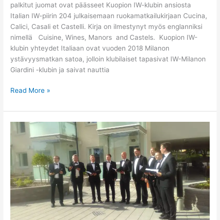
palkitut juomat ovat päässeet Kuopion IW-klubin ansiosta
Italian IW-piirin 204 julkaisemaan ruokamatkailukirjaan Cucina,
Calici, Casali et Castelli. Kirja on ilmestynyt myös englanniksi
nimellä Cuisine, Wines, Manors and Castels. Kuopion IW-
klubin yhteydet Italiaan ovat vuoden 2018 Milanon
ystävyysmatkan satoa, jolloin klubilaiset tapasivat IW-Milanon
Giardini -klubin ja saivat nauttia
Read More »
Iloa
ja
vaihtelua
palvelutaloihin