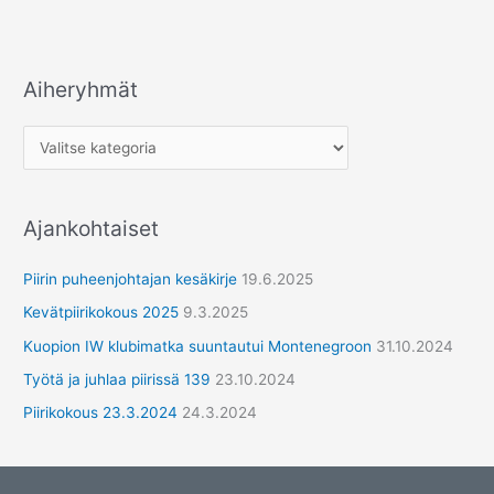
Aiheryhmät
A
i
h
e
r
Ajankohtaiset
y
h
Piirin puheenjohtajan kesäkirje
19.6.2025
m
Kevätpiirikokous 2025
9.3.2025
ä
Kuopion IW klubimatka suuntautui Montenegroon
31.10.2024
t
Työtä ja juhlaa piirissä 139
23.10.2024
Piirikokous 23.3.2024
24.3.2024