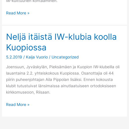
iw-kulttuurien kohtaaminen.
Read More »
Neljä itäistä IW-klubia koolla
Neljä
itäistä
Kuopiossa
IW-
klubia
5.2.2019
/
Kaija Vuorio
/
Uncategorized
koolla
Kuopiossa
Joensuun, Jyväskylän, Pieksämäen ja Kuopion IW-klubeilla oli
lauantaina 2.2. yhteiskokous Kuopiossa. Osanottajia oli 44
piirin puheenjohtajan Aila Pippolan lisäksi. Ennen kokousta
klubit tutustuivat länsimaissa ainutlaatuiseen ortodoksiseen
kirkkomuseoon, Riisaan.
Read More »