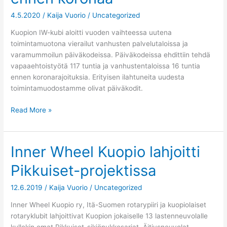
ennen
4.5.2020
/
Kaija Vuorio
/
Uncategorized
koronaa
Kuopion IW-kubi aloitti vuoden vaihteessa uutena
toimintamuotona vierailut vanhusten palvelutaloissa ja
varamummoilun päiväkodeissa. Päiväkodeissa ehdittiin tehdä
vapaaehtoistyötä 117 tuntia ja vanhustentaloissa 16 tuntia
ennen koronarajoituksia. Erityisen ilahtuneita uudesta
toimintamuodostamme olivat päiväkodit.
Read More »
Inner Wheel Kuopio lahjoitti
Inner
Wheel
Pikkuiset-projektissa
Kuopio
lahjoitti
12.6.2019
/
Kaija Vuorio
/
Uncategorized
Pikkuiset-
projektissa
Inner Wheel Kuopio ry, Itä-Suomen rotarypiiri ja kuopiolaiset
rotaryklubit lahjoittivat Kuopion jokaiselle 13 lastenneuvolalle