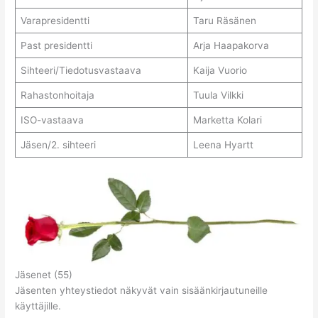
Varapresidentti
Taru Räsänen
Past presidentti
Arja Haapakorva
Sihteeri/Tiedotusvastaava
Kaija Vuorio
Rahastonhoitaja
Tuula Vilkki
ISO-vastaava
Marketta Kolari
Jäsen/2. sihteeri
Leena Hyartt
Jäsenet (55)
Jäsenten yhteystiedot näkyvät vain sisäänkirjautuneille
käyttäjille.