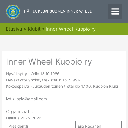
Siirry
sisältöön
ITÄ- JA KESKI-SUOMEN INNER WHEEL
Etusivu
Klubit
Inner Wheel Kuopio ry
Inner Wheel Kuopio ry
Hyväksytty IIW:iin 13.10.1986
Hyväksytty yhdistysrekisteriin 15.2.1996
Kokouspäivä kuukauden toinen tiistai klo 17.00, Kuopion Klubi
iwf.kuopio@gmail.com
Organisaatio
Hallitus 2025-2026
Presidentti
Eija Räsänen