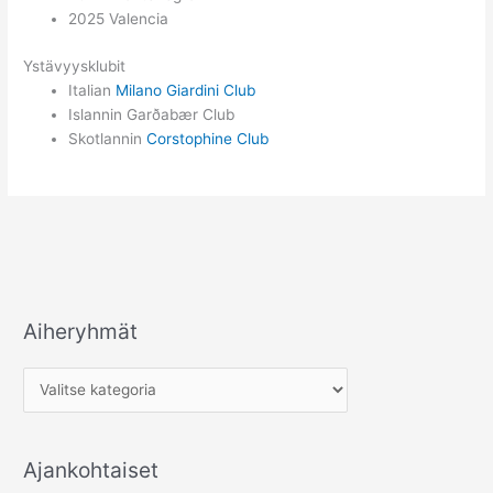
2025 Valencia
Ystävyysklubit
Italian
Milano Giardini Club
Islannin Garðabær Club
Skotlannin
Corstophine Club
Aiheryhmät
A
i
h
e
r
Ajankohtaiset
y