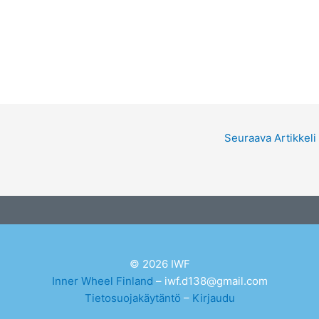
Seuraava Artikkeli
© 2026 IWF
Inner Wheel Finland
– iwf.d138@gmail.com
Tietosuojakäytäntö
–
Kirjaudu