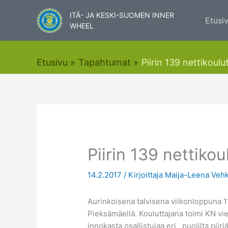
Siirry
ITÄ- JA KESKI-SUOMEN INNER
sisältöön
Etusi
WHEEL
Etusivu
Tapahtumat
Piirin 139 nettikoul
Piirin 139 nettiko
14.2.2017
/ Kirjoittaja
Maija-Leena Veh
Aurinkoisena talvisena viikonloppuna 11.
Pieksämäellä. Kouluttajana toimi KN vi
innokasta osallistujaa eri puolilta piiri