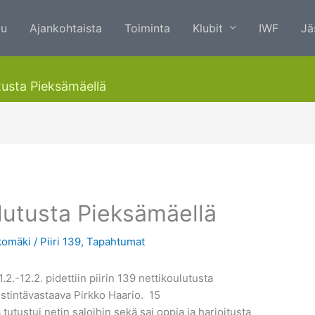
vu
Ajankohtaista
Toiminta
Klubit
IWF
Jä
utusta Pieksämäellä
ulutusta Pieksämäellä
komäki
/
Piiri 139
,
Tapahtumat
2.-12.2. pidettiin piirin 139 nettikoulutusta
estintävastaava Pirkko Haario. 15
ä tutustui netin saloihin sekä sai oppia ja harjoitusta