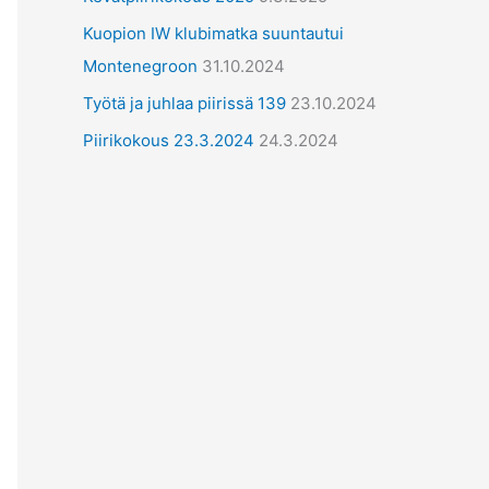
ä
Kuopion IW klubimatka suuntautui
t
Montenegroon
31.10.2024
Työtä ja juhlaa piirissä 139
23.10.2024
Piirikokous 23.3.2024
24.3.2024