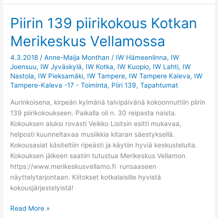
Piirin 139 piirikokous Kotkan
Piirin
139
Merikeskus Vellamossa
piirikokous
Kotkan
4.3.2018
/
Anne-Maija Monthan
/
IW Hämeenlinna
,
IW
Merikeskus
Joensuu
,
IW Jyväskylä
,
IW Kotka
,
IW Kuopio
,
IW Lahti
,
IW
Vellamossa
Nastola
,
IW Pieksamäki
,
IW Tampere
,
IW Tampere Kaleva
,
IW
Tampere-Kaleva -17 - Toiminta
,
Piiri 139
,
Tapahtumat
Aurinkoisena, kirpeän kylmänä talvipäivänä kokoonnuttiin piirin
139 piirikokoukseen. Paikalla oli n. 30 reipasta naista.
Kokouksen aluksi rovasti Veikko Lisitsin esitti mukavaa,
helposti kuunneltavaa musiikkia kitaran säestyksellä.
Kokousasiat käsiteltiin ripeästi ja käytiin hyviä keskusteluita.
Kokouksen jälkeen saatiin tutustua Merikeskus Vellamon
https://www.merikeskusvellamo.fi runsaaseen
näyttelytarjontaan. Kiitokset kotkalaisille hyvistä
kokousjärjestelyistä!
Read More »