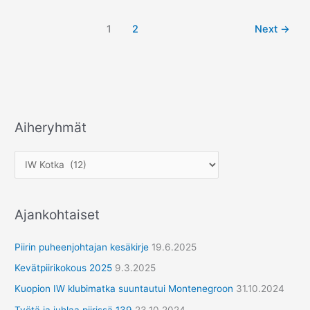
1
2
Next
→
Aiheryhmät
A
i
h
e
r
Ajankohtaiset
y
h
Piirin puheenjohtajan kesäkirje
19.6.2025
m
Kevätpiirikokous 2025
9.3.2025
ä
Kuopion IW klubimatka suuntautui Montenegroon
31.10.2024
t
Työtä ja juhlaa piirissä 139
23.10.2024