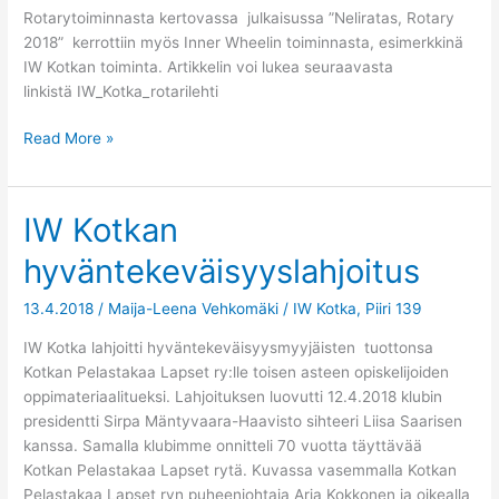
Rotarytoiminnasta kertovassa julkaisussa ”Neliratas, Rotary
2018” kerrottiin myös Inner Wheelin toiminnasta, esimerkkinä
IW Kotkan toiminta. Artikkelin voi lukea seuraavasta
linkistä IW_Kotka_rotarilehti
Read More »
IW Kotkan
IW
Kotkan
hyväntekeväisyyslahjoitus
hyväntekeväisyyslahjoitus
13.4.2018
/
Maija-Leena Vehkomäki
/
IW Kotka
,
Piiri 139
IW Kotka lahjoitti hyväntekeväisyysmyyjäisten tuottonsa
Kotkan Pelastakaa Lapset ry:lle toisen asteen opiskelijoiden
oppimateriaalitueksi. Lahjoituksen luovutti 12.4.2018 klubin
presidentti Sirpa Mäntyvaara-Haavisto sihteeri Liisa Saarisen
kanssa. Samalla klubimme onnitteli 70 vuotta täyttävää
Kotkan Pelastakaa Lapset rytä. Kuvassa vasemmalla Kotkan
Pelastakaa Lapset ryn puheenjohtaja Arja Kokkonen ja oikealla