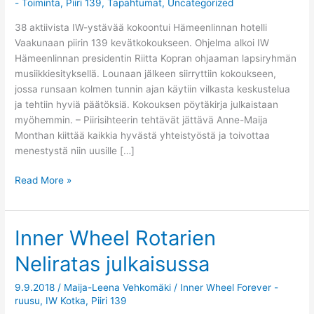
- Toiminta
,
Piiri 139
,
Tapahtumat
,
Uncategorized
38 aktiivista IW-ystävää kokoontui Hämeenlinnan hotelli
Vaakunaan piirin 139 kevätkokoukseen. Ohjelma alkoi IW
Hämeenlinnan presidentin Riitta Kopran ohjaaman lapsiryhmän
musiikkiesityksellä. Lounaan jälkeen siirryttiin kokoukseen,
jossa runsaan kolmen tunnin ajan käytiin vilkasta keskustelua
ja tehtiin hyviä päätöksiä. Kokouksen pöytäkirja julkaistaan
myöhemmin. – Piirisihteerin tehtävät jättävä Anne-Maija
Monthan kiittää kaikkia hyvästä yhteistyöstä ja toivottaa
menestystä niin uusille […]
Read More »
Inner Wheel Rotarien
Inner
Wheel
Neliratas julkaisussa
Rotarien
Neliratas
9.9.2018
/
Maija-Leena Vehkomäki
/
Inner Wheel Forever -
julkaisussa
ruusu
,
IW Kotka
,
Piiri 139