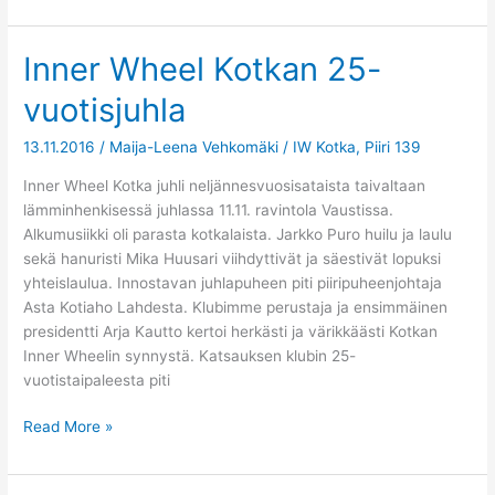
Inner Wheel Kotkan 25-
Inner
Wheel
vuotisjuhla
Kotkan
25-
13.11.2016
/
Maija-Leena Vehkomäki
/
IW Kotka
,
Piiri 139
vuotisjuhla
Inner Wheel Kotka juhli neljännesvuosisataista taivaltaan
lämminhenkisessä juhlassa 11.11. ravintola Vaustissa.
Alkumusiikki oli parasta kotkalaista. Jarkko Puro huilu ja laulu
sekä hanuristi Mika Huusari viihdyttivät ja säestivät lopuksi
yhteislaulua. Innostavan juhlapuheen piti piiripuheenjohtaja
Asta Kotiaho Lahdesta. Klubimme perustaja ja ensimmäinen
presidentti Arja Kautto kertoi herkästi ja värikkäästi Kotkan
Inner Wheelin synnystä. Katsauksen klubin 25-
vuotistaipaleesta piti
Read More »