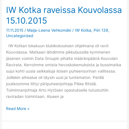
IW Kotka raveissa Kouvolassa
IW
Kotka
15.10.2015
raveissa
Kouvolassa
11.11.2015
/
Maija-Leena Vehkomäki
/
IW Kotka
,
Piiri 139
,
15.10.2015
Uncategorized
IW Kotkan lokakuun klubikokouksen ohjelmana oli ravit
Kouvolassa. Matkaan lähdimme pikkubussilla kymmenen
jäsenen voimin Data Groupin pihalta määränpäänä Kouvolan
Ravirata. Kerroimme omista hevoskokemuksista ja bussimatka
sujui kohti uusia seikkailuja iloisen puheensorinan vallitessa.
Joillekin aihealue oli täysin uusi ja tuntematon. Perillä
joukkoomme liittyi piiripuheenjohtaja Pikke Ritsilä.
Toiminnanjohtaja Arto Hytösen opastuksella tutustuttiin
raviradan toimintaan. Alueen ja
Read More »