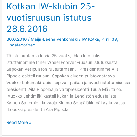
Kotkan IW-klubin 25-
Kotkan
IW-
vuotisruusun istutus
klubin
25-
28.6.2016
vuotisruusun
istutus
30.6.2016
/
Maija-Leena Vehkomäki
/
IW Kotka
,
Piiri 139
,
28.6.2016
Uncategorized
Tässä muutamia kuvia 25-vuotisjuhlan kunniaksi
istuttamamme Inner Wheel Forever -ruusun istutuksesta
Sapokan vesipuiston ruusutarhaan. Presidenttimme Aila
Pippola esitteli ruusun Sapokan alueen puistovastaava
Vuokko Lehtimäki lapioi sopivan paikan ja avusti istuttamisessa
presidentti Aila Pippolaa ja varapresidentti Tuula Mäkitaloa.
Vuokko Lehtimäki kasteli kukan ja Lehdistön edustajista
Kymen Sanomien kuvaaja Kimmo Seppäläkin näkyy kuvassa.
Lopuksi presidentti Aila Pippola
Read More »