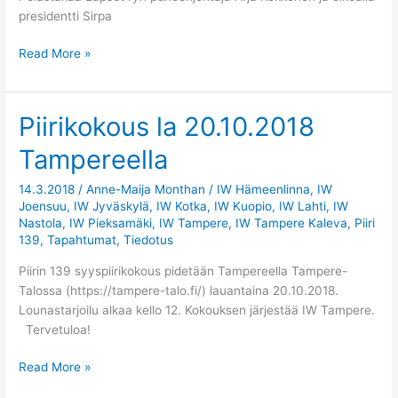
presidentti Sirpa
Read More »
Piirikokous la 20.10.2018
Piirikokous
la
Tampereella
20.10.2018
Tampereella
14.3.2018
/
Anne-Maija Monthan
/
IW Hämeenlinna
,
IW
Joensuu
,
IW Jyväskylä
,
IW Kotka
,
IW Kuopio
,
IW Lahti
,
IW
Nastola
,
IW Pieksamäki
,
IW Tampere
,
IW Tampere Kaleva
,
Piiri
139
,
Tapahtumat
,
Tiedotus
Piirin 139 syyspiirikokous pidetään Tampereella Tampere-
Talossa (https://tampere-talo.fi/) lauantaina 20.10.2018.
Lounastarjoilu alkaa kello 12. Kokouksen järjestää IW Tampere.
Tervetuloa!
Read More »