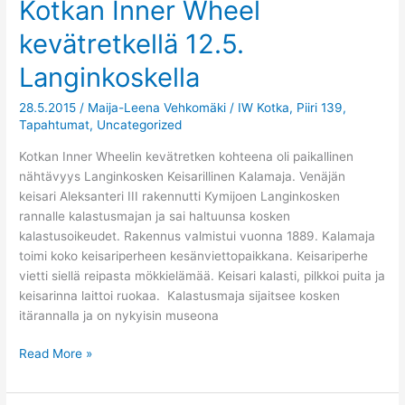
Kotkan Inner Wheel
Kotkan
Inner
kevätretkellä 12.5.
Wheel
kevätretkellä
Langinkoskella
12.5.
Langinkoskella
28.5.2015
/
Maija-Leena Vehkomäki
/
IW Kotka
,
Piiri 139
,
Tapahtumat
,
Uncategorized
Kotkan Inner Wheelin kevätretken kohteena oli paikallinen
nähtävyys Langinkosken Keisarillinen Kalamaja. Venäjän
keisari Aleksanteri III rakennutti Kymijoen Langinkosken
rannalle kalastusmajan ja sai haltuunsa kosken
kalastusoikeudet. Rakennus valmistui vuonna 1889. Kalamaja
toimi koko keisariperheen kesänviettopaikkana. Keisariperhe
vietti siellä reipasta mökkielämää. Keisari kalasti, pilkkoi puita ja
keisarinna laittoi ruokaa. Kalastusmaja sijaitsee kosken
itärannalla ja on nykyisin museona
Read More »