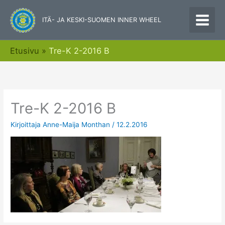
Siirry
sisältöön
ITÄ- JA KESKI-SUOMEN INNER WHEEL
Etusivu
Tre-K 2-2016 B
Tre-K 2-2016 B
Kirjoittaja
Anne-Maija Monthan
/
12.2.2016