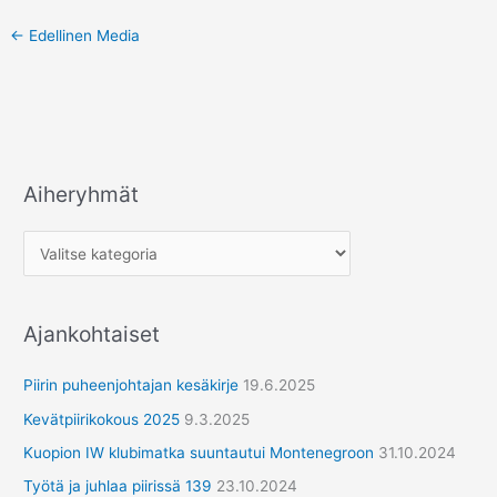
←
Edellinen Media
Aiheryhmät
A
i
h
e
r
Ajankohtaiset
y
h
Piirin puheenjohtajan kesäkirje
19.6.2025
m
Kevätpiirikokous 2025
9.3.2025
ä
Kuopion IW klubimatka suuntautui Montenegroon
31.10.2024
t
Työtä ja juhlaa piirissä 139
23.10.2024