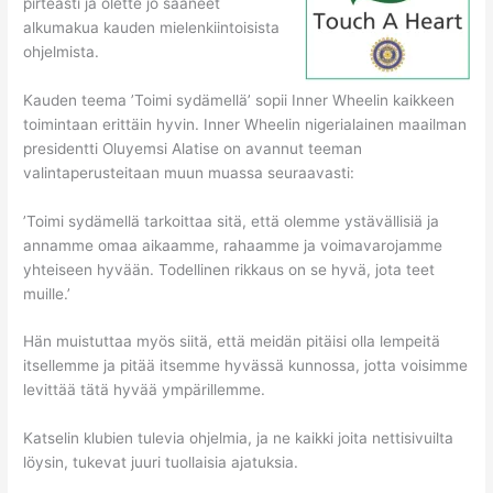
pirteästi ja olette jo saaneet
alkumakua kauden mielenkiintoisista
ohjelmista.
Kauden teema ’Toimi sydämellä’ sopii Inner Wheelin kaikkeen
toimintaan erittäin hyvin. Inner Wheelin nigerialainen maailman
presidentti Oluyemsi Alatise on avannut teeman
valintaperusteitaan muun muassa seuraavasti:
’Toimi sydämellä tarkoittaa sitä, että olemme ystävällisiä ja
annamme omaa aikaamme, rahaamme ja voimavarojamme
yhteiseen hyvään. Todellinen rikkaus on se hyvä, jota teet
muille.’
Hän muistuttaa myös siitä, että meidän pitäisi olla lempeitä
itsellemme ja pitää itsemme hyvässä kunnossa, jotta voisimme
levittää tätä hyvää ympärillemme.
Katselin klubien tulevia ohjelmia, ja ne kaikki joita nettisivuilta
löysin, tukevat juuri tuollaisia ajatuksia.