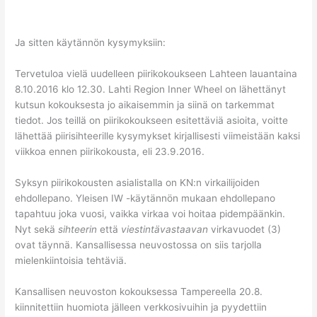
Ja sitten käytännön kysymyksiin:
Tervetuloa vielä uudelleen piirikokoukseen Lahteen lauantaina
8.10.2016 klo 12.30. Lahti Region Inner Wheel on lähettänyt
kutsun kokouksesta jo aikaisemmin ja siinä on tarkemmat
tiedot. Jos teillä on piirikokoukseen esitettäviä asioita, voitte
lähettää piirisihteerille kysymykset kirjallisesti viimeistään kaksi
viikkoa ennen piirikokousta, eli 23.9.2016.
Syksyn piirikokousten asialistalla on KN:n virkailijoiden
ehdollepano. Yleisen IW -käytännön mukaan ehdollepano
tapahtuu joka vuosi, vaikka virkaa voi hoitaa pidempäänkin.
Nyt sekä
sihteerin
että
viestintävastaavan
virkavuodet (3)
ovat täynnä. Kansallisessa neuvostossa on siis tarjolla
mielenkiintoisia tehtäviä.
Kansallisen neuvoston kokouksessa Tampereella 20.8.
kiinnitettiin huomiota jälleen verkkosivuihin ja pyydettiin