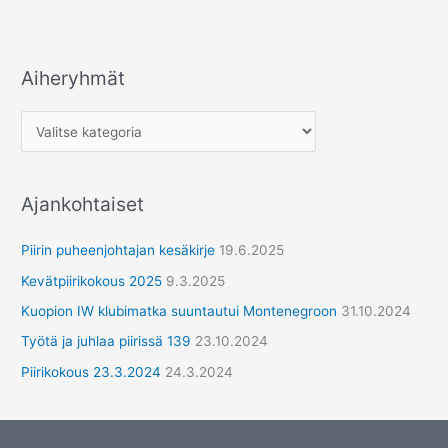
Aiheryhmät
A
i
h
e
r
Ajankohtaiset
y
h
Piirin puheenjohtajan kesäkirje
19.6.2025
m
Kevätpiirikokous 2025
9.3.2025
ä
Kuopion IW klubimatka suuntautui Montenegroon
31.10.2024
t
Työtä ja juhlaa piirissä 139
23.10.2024
Piirikokous 23.3.2024
24.3.2024