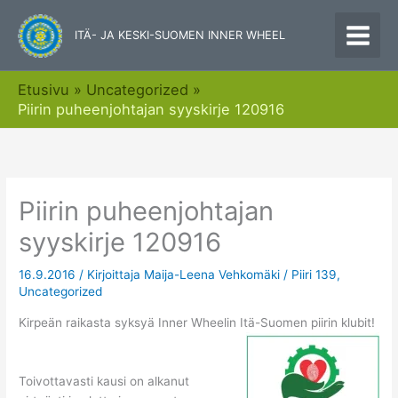
Siirry
sisältöön
ITÄ- JA KESKI-SUOMEN INNER WHEEL
Etusivu
Uncategorized
Piirin puheenjohtajan syyskirje 120916
Piirin puheenjohtajan
syyskirje 120916
16.9.2016
/ Kirjoittaja
Maija-Leena Vehkomäki
/
Piiri 139
,
Uncategorized
Kirpeän raikasta syksyä Inner Wheelin Itä-Suomen piirin klubit!
Toivottavasti kausi on alkanut