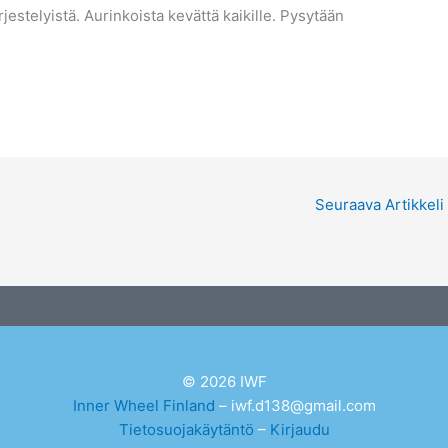
estelyistä. Aurinkoista kevättä kaikille. Pysytään
Seuraava Artikkeli
© 2026 IWF
Inner Wheel Finland
– iwf.d138@gmail.com
Tietosuojakäytäntö
–
Kirjaudu