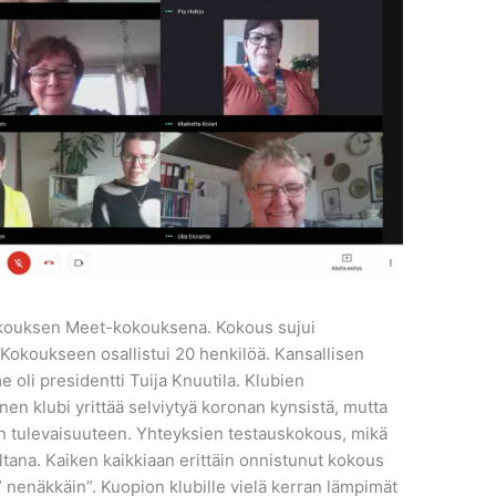
ikokouksen Meet-kokouksena. Kokous sujui
 Kokoukseen osallistui 20 henkilöä. Kansallisen
li presidentti Tuija Knuutila. Klubien
en klubi yrittää selviytyä koronan kynsistä, mutta
n tulevaisuuteen. Yhteyksien testauskokous, mikä
 iltana. Kaiken kaikkiaan erittäin onnistunut kokous
” nenäkkäin”. Kuopion klubille vielä kerran lämpimät