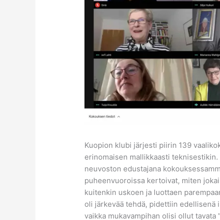
Kuopion klubi järjesti piirin 139 vaal
erinomaisen mallikkaasti teknisestikin.
neuvoston edustajana kokouksessamme o
puheenvuoroissa kertoivat, miten jokain
kuitenkin uskoen ja luottaen parempaa
oli järkevää tehdä, pidettiin edellisenä
vaikka mukavampihan olisi ollut tavata 