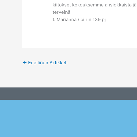
kiitokset kokouksemme ansiokkaista järj
terveinä.
t. Marianna / piirin 139 pj
←
Edellinen Artikkeli