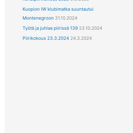
ä
Kuopion IW klubimatka suuntautui
t
Montenegroon
31.10.2024
Työtä ja juhlaa piirissä 139
23.10.2024
Piirikokous 23.3.2024
24.3.2024