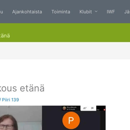
vu
Ajankohtaista
Toiminta
Klubit
IWF
Jä
tänä
okous etänä
/
Piiri 139