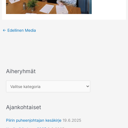
←
Edellinen Media
Aiheryhmät
A
i
h
e
r
Ajankohtaiset
y
h
Piirin puheenjohtajan kesäkirje
19.6.2025
m