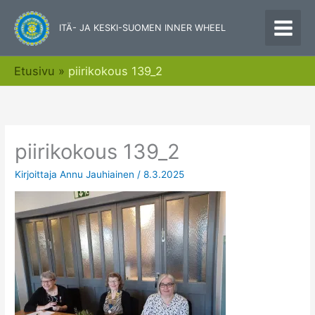
Siirry
sisältöön
ITÄ- JA KESKI-SUOMEN INNER WHEEL
Etusivu
piirikokous 139_2
piirikokous 139_2
Kirjoittaja
Annu Jauhiainen
/
8.3.2025