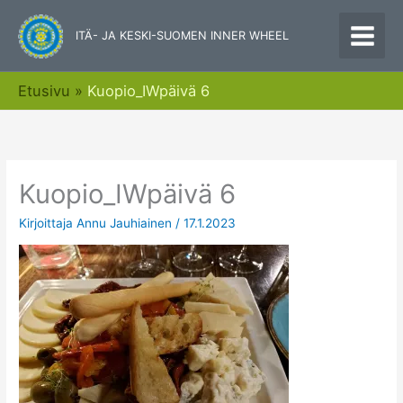
Siirry
sisältöön
ITÄ- JA KESKI-SUOMEN INNER WHEEL
Etusivu
Kuopio_IWpäivä 6
Kuopio_IWpäivä 6
Kirjoittaja
Annu Jauhiainen
/
17.1.2023