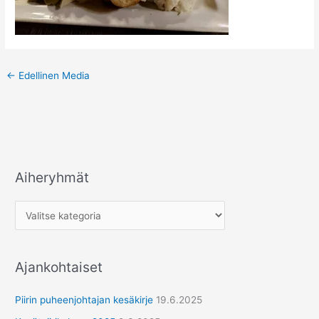
←
Edellinen Media
Aiheryhmät
A
i
h
e
r
Ajankohtaiset
y
h
Piirin puheenjohtajan kesäkirje
19.6.2025
m