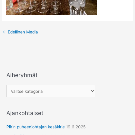
←
Edellinen Media
Aiheryhmät
A
i
h
e
r
Ajankohtaiset
y
h
Piirin puheenjohtajan kesäkirje
19.6.2025
m