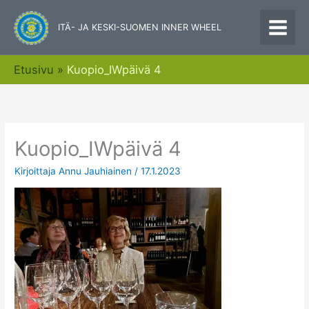
Siirry
sisältöön
ITÄ- JA KESKI-SUOMEN INNER WHEEL
Etusivu
Kuopio_IWpäivä 4
Kuopio_IWpäivä 4
Kirjoittaja
Annu Jauhiainen
/
17.1.2023