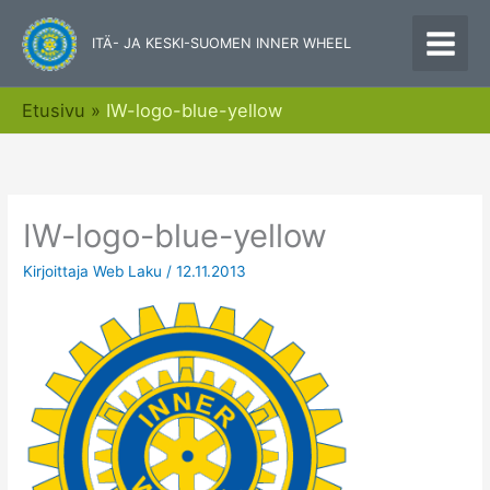
Siirry
sisältöön
ITÄ- JA KESKI-SUOMEN INNER WHEEL
Etusivu
IW-logo-blue-yellow
IW-logo-blue-yellow
Kirjoittaja
Web Laku
/
12.11.2013