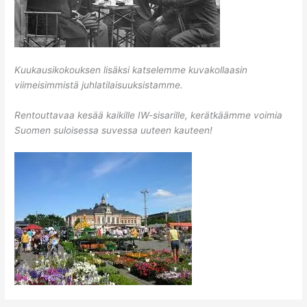
Kuukausikokouksen lisäksi katselemme kuvakollaasin
viimeisimmistä juhlatilaisuuksistamme.
Rentouttavaa kesää kaikille IW-sisarille, kerätkäämme voimia
Suomen suloisessa suvessa uuteen kauteen!