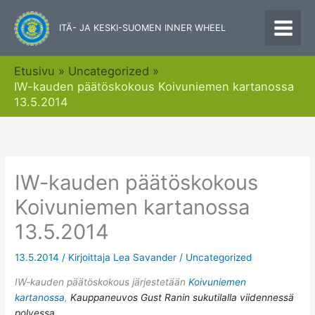
Siirry
sisältöön
ITÄ- JA KESKI-SUOMEN INNER WHEEL
Etusivu
Uncategorized
IW-kauden päätöskokous Koivuniemen kartanossa
13.5.2014
IW-kauden päätöskokous
Koivuniemen kartanossa
13.5.2014
13.5.2014
/ Kirjoittaja
Lea Savander
/
Uncategorized
IW-kauden päätöskokous järjestetään
Koivuniemen
kartanossa
,
Kauppaneuvos Gust Ranin sukutilalla viidennessä
polvessa.