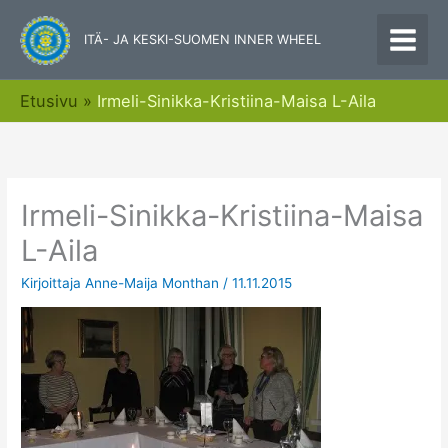
Siirry
sisältöön
ITÄ- JA KESKI-SUOMEN INNER WHEEL
Etusivu
Irmeli-Sinikka-Kristiina-Maisa L-Aila
Irmeli-Sinikka-Kristiina-Maisa
L-Aila
Kirjoittaja
Anne-Maija Monthan
/
11.11.2015