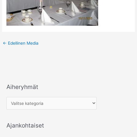
←
Edellinen Media
Aiheryhmät
A
i
h
e
r
Ajankohtaiset
y
h