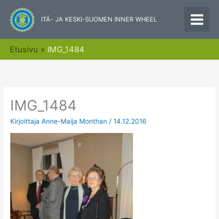
Siirry
sisältöön
ITÄ- JA KESKI-SUOMEN INNER WHEEL
Etusivu
IMG_1484
IMG_1484
Kirjoittaja
Anne-Maija Monthan
/
14.12.2016