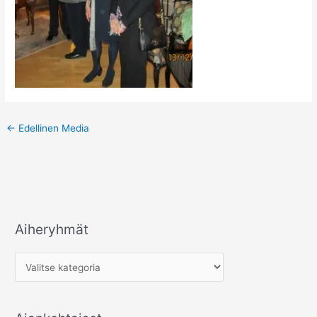
←
Edellinen Media
Aiheryhmät
A
i
h
e
r