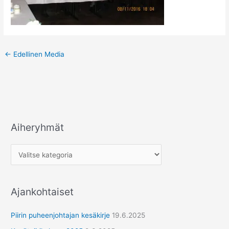
←
Edellinen Media
Aiheryhmät
A
i
h
e
r
Ajankohtaiset
y
h
Piirin puheenjohtajan kesäkirje
19.6.2025
m