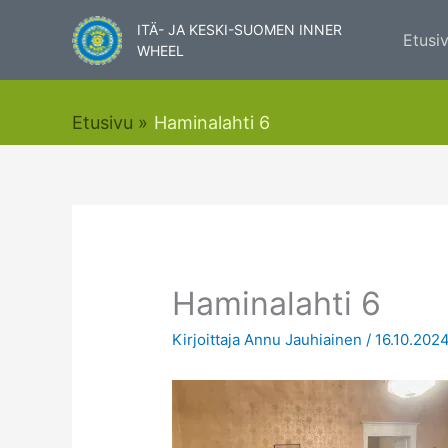
Siirry
ITÄ- JA KESKI-SUOMEN INNER
sisältöön
Etusi
WHEEL
Etusivu
Haminalahti 6
Haminalahti 6
Kirjoittaja
Annu Jauhiainen
/
16.10.202