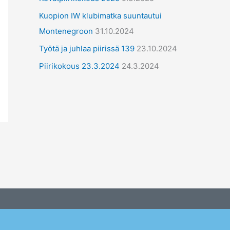
ä
Kuopion IW klubimatka suuntautui
t
Montenegroon
31.10.2024
Työtä ja juhlaa piirissä 139
23.10.2024
Piirikokous 23.3.2024
24.3.2024