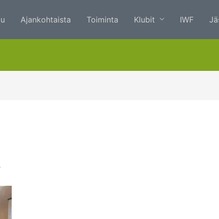
vu
Ajankohtaista
Toiminta
Klubit
IWF
Jä
4