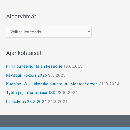
Aiheryhmät
A
i
h
e
r
Ajankohtaiset
y
h
Piirin puheenjohtajan kesäkirje
19.6.2025
m
Kevätpiirikokous 2025
9.3.2025
ä
Kuopion IW klubimatka suuntautui Montenegroon
31.10.2024
t
Työtä ja juhlaa piirissä 139
23.10.2024
Piirikokous 23.3.2024
24.3.2024