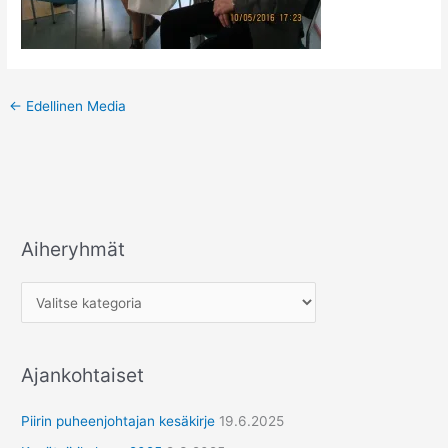
←
Edellinen Media
Aiheryhmät
A
i
h
e
r
Ajankohtaiset
y
h
Piirin puheenjohtajan kesäkirje
19.6.2025
m