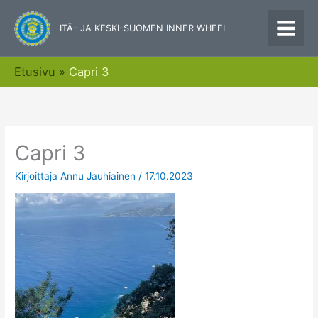
Siirry
sisältöön
ITÄ- JA KESKI-SUOMEN INNER WHEEL
Etusivu
Capri 3
Capri 3
Kirjoittaja
Annu Jauhiainen
/
17.10.2023