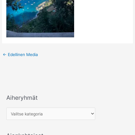
←
Edellinen Media
Aiheryhmät
A
i
h
e
r