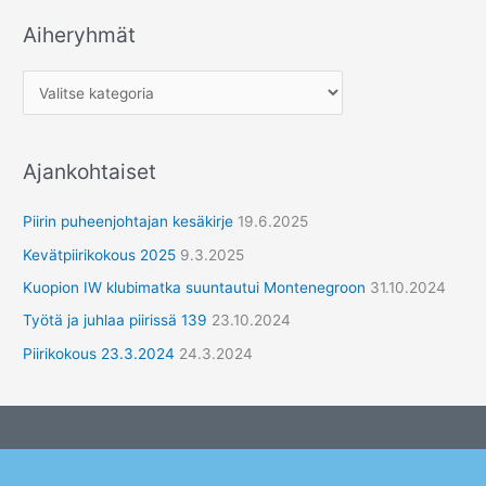
Aiheryhmät
A
i
h
e
r
Ajankohtaiset
y
h
Piirin puheenjohtajan kesäkirje
19.6.2025
m
Kevätpiirikokous 2025
9.3.2025
ä
Kuopion IW klubimatka suuntautui Montenegroon
31.10.2024
t
Työtä ja juhlaa piirissä 139
23.10.2024
Piirikokous 23.3.2024
24.3.2024